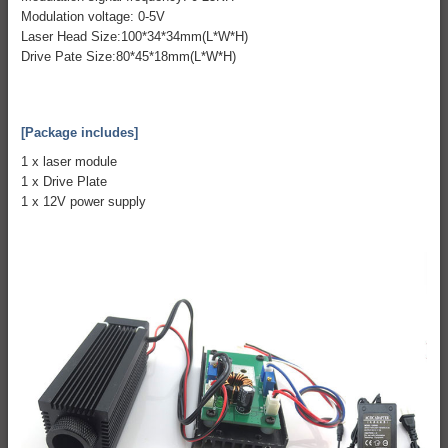
Modulation voltage: 0-5V
Laser Head Size:100*34*34mm(L*W*H)
Drive Pate Size:80*45*18mm(L*W*H)
[Package includes]
1 x laser module
1 x Drive Plate
1 x 12V power supply