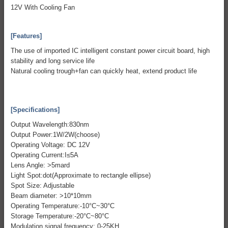
12V With Cooling Fan
[Features]
The use of imported IC intelligent constant power circuit board, high
stability and long service life
Natural cooling trough+fan can quickly heat, extend product life
[Specifications]
Output Wavelength:830nm
Output Power:1W/2W(choose)
Operating Voltage: DC 12V
Operating Current:I≤5A
Lens Angle: >5mard
Light Spot:dot(Approximate to rectangle ellipse)
Spot Size: Adjustable
Beam diameter: >10*10mm
Operating Temperature:-10°C~30°C
Storage Temperature:-20°C~80°C
Modulation signal frequency: 0-25KH