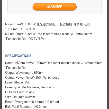
650nm 5mW~150mW 红光激光模组 二极管模组 可调焦 点状
16*60mm DC 3V/12V
650nm 5mW~150mW Red laser module diode Φ16mmx60mm
Focusable Dot DC 3V/12V
SPECIFICATIONS:
Name: 650nm 5mW~150mW Red laser module diode Φ16mmx60mm
Focusable Dot
Output Wavelength: 650nm
Output Power: 5mW~150mW (choose)
Laser Shape: Dot
Laser type: Visible laser, Red color
Outside Color: Black
Size: Φ16mmx60mm
Beam Divergence: 0.1mrad ~ 0.6mrad
Exit Pupil Diameter: >0.3mm