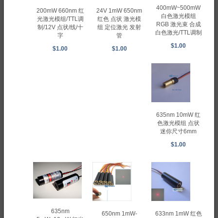
400mW~500mW
24V 1mW 650nm
200mW 660nm 红
白色激光模组
红色 点状 激光模
光激光模组/TTL调
RGB 激光束 合成
组 定位激光 发射
制/12V 点状/线/十
白色激光/TTL调制
管
字
$1.00
$1.00
$1.00
635nm 10mW 红
色激光模组 点状
迷你尺寸6mm
$1.00
635nm
650nm 1mW-
633nm 1mW 红色