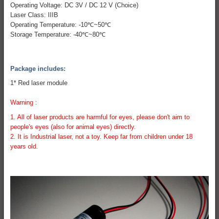
Operating Voltage: DC 3V / DC 12 V (Choice)
Laser Class: IIIB
Operating Temperature: -10℃~50℃
Storage Temperature: -40℃~80℃
Package includes:
1* Red laser module
Warning :
1. All of laser products are harmful for eyes, please don't aim to
people's eyes (also for animal eyes) directly.
2. It is Industrial laser, not a toy. Keep far from children under 18
years old.