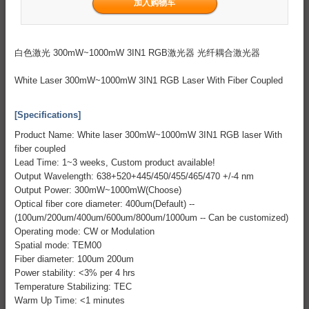
白色激光 300mW~1000mW 3IN1 RGB激光器 光纤耦合激光器
White Laser 300mW~1000mW 3IN1 RGB Laser With Fiber Coupled
[Specifications]
Product Name: White laser 300mW~1000mW 3IN1 RGB laser With
fiber coupled
Lead Time: 1~3 weeks, Custom product available!
Output Wavelength: 638+520+445/450/455/465/470 +/-4 nm
Output Power: 300mW~1000mW(Choose)
Optical fiber core diameter: 400um(Default) --
(100um/200um/400um/600um/800um/1000um -- Can be customized)
Operating mode: CW or Modulation
Spatial mode: TEM00
Fiber diameter: 100um 200um
Power stability: <3% per 4 hrs
Temperature Stabilizing: TEC
Warm Up Time: <1 minutes