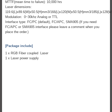
MTTF(mean time to failure): 10,000 hrs
Laser dimensions:
119.6(L)x89.6(W)x50.5(H)mm3/166(L)x120(W)x50.5(H)mm3/185(L)x128(
Modulation: 0~30khz Analog or TTL
Interface type: FC/PC (default), FC/APC, SMA905 (If you need
FC/APC or SMA905 interface please leave a comment when you
place the order.)
[Package include]
1 x RGB Fiber coupled Laser
1 x Laser power supply