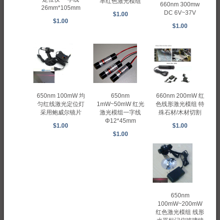
率红色激光模组
660nm 300mw
26mm*105mm
DC 6V~37V
$1.00
$1.00
$1.00
650nm
660nm 200mW 红
650nm 100mW 均
1mW~50mW 红光
色线形激光模组 特
匀红线激光定位灯
激光模组一字线
殊石材/木材切割
采用鲍威尔镜片
Φ12*45mm
$1.00
$1.00
$1.00
650nm
100mW~200mW
红色激光模组 线形