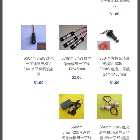
水平标记仪玻璃镜
片
$1.00
360º全方位高清激
650nm 5mW 红色
670nm 5mW 红光
光模组 635nm
一字线激光模组
激光模组一字线
20mW 红色一字线
24V 水平标线发射
12*45mm
24mm*36mm
器
$1.00
$1.00
$1.00
660nm
650nm 5mW 红光
5mw~200MW 红
激光模组/激光定位
光激光模组一字线
器 线/十字线 /焦点