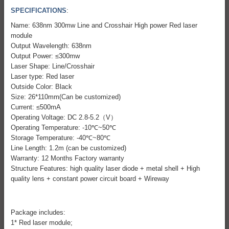
SPECIFICATIONS
:
Name: 638nm 300mw Line and Crosshair High power Red laser
module
Output Wavelength: 638nm
Output Power: ≤300mw
Laser Shape: Line/Crosshair
Laser type: Red laser
Outside Color: Black
Size: 26*110mm(Can be customized)
Current: ≤500mA
Operating Voltage: DC 2.8-5.2（V）
Operating Temperature: -10℃~50℃
Storage Temperature: -40℃~80℃
Line Length: 1.2m (can be customized)
Warranty: 12 Months Factory warranty
Structure Features: high quality laser diode + metal shell + High
quality lens + constant power circuit board + Wireway
Package includes:
1* Red laser module;