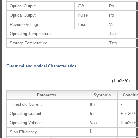
Optical Output
CW
Po
Optical Output
Pulse
Po
Reverse Voltage
Laser
Vr
Operating Temperature
Topr
Storage Temperature
Tstg
Electrical and optical Characteristics
(Tc=25℃)
Parameter
Symbols
Conditi
Threshold Current
Ith
-
Operating Current
Iop
Po=200
Operating Voltage
Vop
Po=200
Slop Efficiency
Î·
-