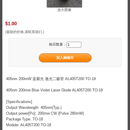
放大图像
$1.00
(最新的价格,请联系我们.)
购买数量：
405nm 200mW 蓝紫光 激光二极管 AL405T200 TO-18
405nm 200mw Blue Violet Laser Diode AL405T200 TO-18
[Specifications]
Output Wavelength: 405nm(Typ.)
Output power[Po]: 200mw CW (Pulse 280mW)
Package Type: TO-18
Module: AL405T200 TO-18