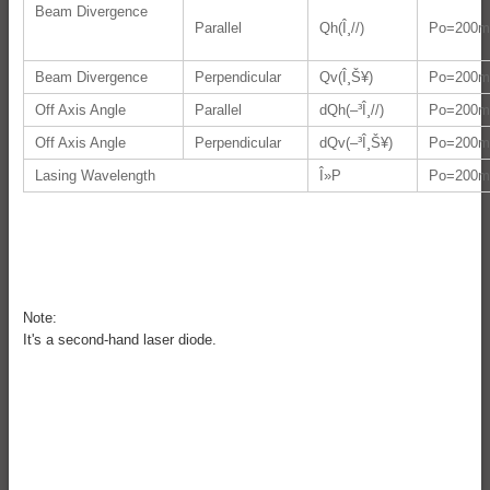
Beam Divergence
Parallel
Qh(Î¸//)
Po=200
Beam Divergence
Perpendicular
Qv(Î¸Š¥)
Po=200
Off Axis Angle
Parallel
dQh(–³Î¸//)
Po=200
Off Axis Angle
Perpendicular
dQv(–³Î¸Š¥)
Po=200
Lasing Wavelength
Î»P
Po=200
Note:
It's a second-hand laser diode.