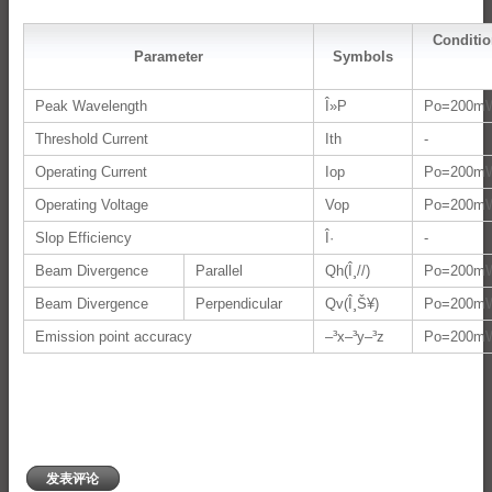
Conditio
Parameter
Symbols
Peak Wavelength
Î»P
Po=200m
Threshold Current
Ith
-
Operating Current
Iop
Po=200m
Operating Voltage
Vop
Po=200m
Slop Efficiency
Î·
-
Beam Divergence
Parallel
Qh(Î¸//)
Po=200m
Beam Divergence
Perpendicular
Qv(Î¸Š¥)
Po=200m
Emission point accuracy
–³x–³y–³z
Po=200m
发表评论