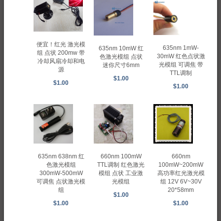
便宜！红光 激光模
635nm 1mW-
635nm 10mW 红
组 点状 200mw 带
30mW 红色点状激
色激光模组 点状
冷却风扇冷却和电
光模组 可调焦 带
迷你尺寸6mm
源
TTL调制
$1.00
$1.00
$1.00
635nm 638nm 红
660nm 100mW
660nm
色激光模组
TTL调制 红色激光
100mW~200mW
300mW-500mW
模组 点状 工业激
高功率红光激光模
可调焦 点状激光模
光模组
组 12V 6V~30V
组
20*58mm
$1.00
$1.00
$1.00