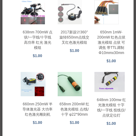
638nm 700mW 点
2017新设计360°
650nm 1mW-
状/一字线/十字线
旋转650nm点线交
200mW 红色点状
高功率 红光 激光
叉红色激光模组
激光模组 点状 可
模组
调焦 带TTL调制
$1.00
Φ10mmx30mm
$1.00
$1.00
648nm 100mw 红
660nm 250mW 半
658nm 200mW 红
光激光模组 十字
导体激光器 大功率
色激光模组 点/线/
线/一字线 投线仪/
红色激光雕刻机
十字 φ22*90mm
点状定位灯
$1.00
$1.00
$1.00