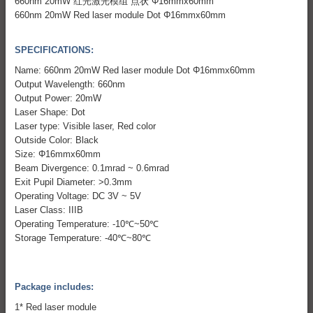
660nm 20mW 红光激光模组 点状 Φ16mmx60mm
660nm 20mW Red laser module Dot Φ16mmx60mm
SPECIFICATIONS:
Name: 660nm 20mW Red laser module Dot Φ16mmx60mm
Output Wavelength: 660nm
Output Power: 20mW
Laser Shape: Dot
Laser type: Visible laser, Red color
Outside Color: Black
Size: Φ16mmx60mm
Beam Divergence: 0.1mrad ~ 0.6mrad
Exit Pupil Diameter: >0.3mm
Operating Voltage: DC 3V ~ 5V
Laser Class: IIIB
Operating Temperature: -10℃~50℃
Storage Temperature: -40℃~80℃
Package includes:
1* Red laser module