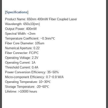
[Specifications]
Product Name: 650nm 400mW Fiber Coupled Laser
Wavelength: 650±10(nm)
Output Power: 400mW
Spectral Width: <2nm
Temperature Coefficient: ~0.3nm/℃
Fiber Core Diameter: 105um
Numerical Aperture: 0.22
Fiber Connecter: FC/PC
Operating Voltage: 2.2V
Operating Current: 1A
Threshold Current: 0.4A
Power Conversion Efficiency: 35~50%
Micro-component Efficiency: 0.7~0.9 W/A
Operating Temperature: 10~30℃
Storage Temperature: -20~60℃
Lifetime: >10000 hours