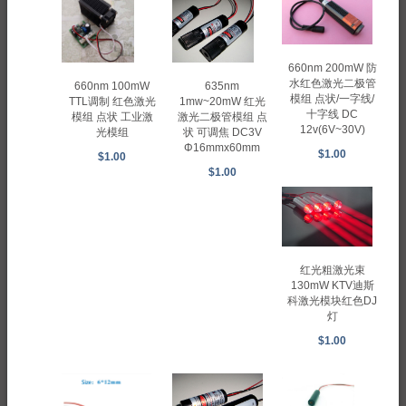
660nm 200mW 防
水红色激光二极管
660nm 100mW
635nm
模组 点状/一字线/
TTL调制 红色激光
1mw~20mW 红光
十字线 DC
模组 点状 工业激
激光二极管模组 点
12v(6V~30V)
光模组
状 可调焦 DC3V
Φ16mmx60mm
$1.00
$1.00
$1.00
红光粗激光束
130mW KTV迪斯
科激光模块红色DJ
灯
$1.00