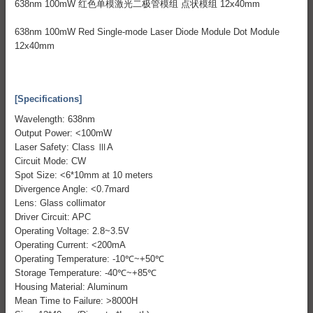
638nm 100mW 红色单模激光二极管模组 点状模组 12x40mm
638nm 100mW Red Single-mode Laser Diode Module Dot Module
12x40mm
[Specifications]
Wavelength: 638nm
Output Power: <100mW
Laser Safety: Class ⅢA
Circuit Mode: CW
Spot Size: <6*10mm at 10 meters
Divergence Angle: <0.7mard
Lens: Glass collimator
Driver Circuit: APC
Operating Voltage: 2.8~3.5V
Operating Current: <200mA
Operating Temperature: -10℃~+50℃
Storage Temperature: -40℃~+85℃
Housing Material: Aluminum
Mean Time to Failure: >8000H