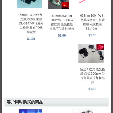
655nm 30mW 红
638nm 100mW 红
635nm/638nm
光激光模组 采用
色单模激光二极管
300mW~500mW
DL-5147-042激光
模组 点状模组
橙红光 激光模组
二极管 具有PD热
12x40mm
点状/TTL调制/低价
稳定性
$1.00
$1.00
$1.00
便宜！红光 激光模
组 点状 200mw 带
冷却风扇冷却和电
源
$1.00
客户同时购买的商品