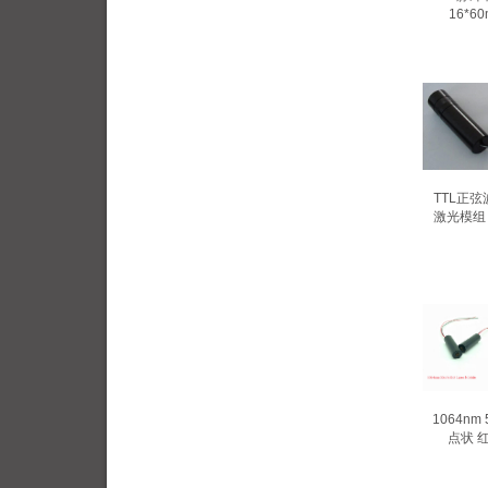
16*
TTL正弦波
激光模组 
1064n
点状 红