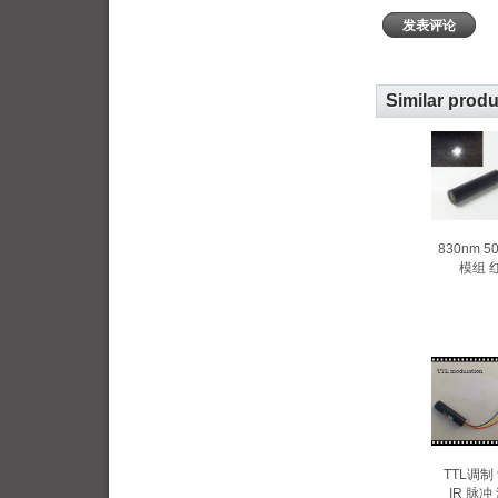
发表评论
Similar prod
830nm 
模组 
TTL调制 
IR 脉