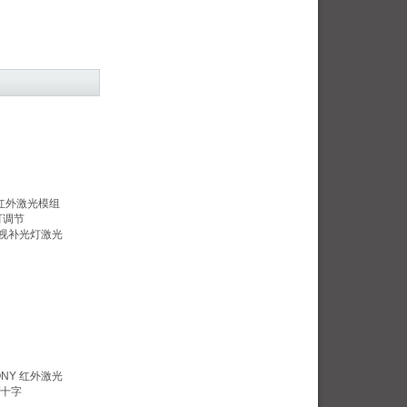
W 红外激光模组
可调节
/夜视补光灯激光
SONY 红外激光
/十字