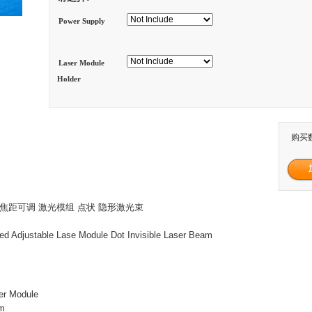
Power Supply
Laser Module
Holder
购买
红外 焦距可调 激光模组 点状 隐形激光束
d Adjustable Lase Module Dot Invisible Laser Beam
er Module
nm