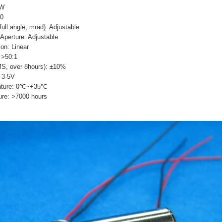
mW
10
ll angle, mrad): Adjustable
Aperture: Adjustable
ion: Linear
: >50:1
MS, over 8hours): ±10%
: 3-5V
rature: 0℃~+35℃
ure: >7000 hours