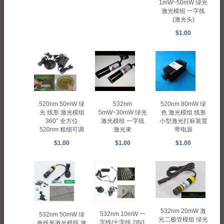
1mW~50mW 绿光
激光模组 一字线
(激光头)
$1.00
520nm 50mW 绿
532nm
520nm 80mW 绿
光 线形 激光模组
5mW~30mW 绿光
色 激光模组 线形
360° 全方位
激光模组 一字线
小型激光打标装置
520nm 粗细可调
激光束
带电源
$1.00
$1.00
$1.00
532nm 20mW 激
532nm 10mW 一
532nm 50mW 绿
光二极管模组 绿光
字线/十字线 2IN1
色线形激光模组 激