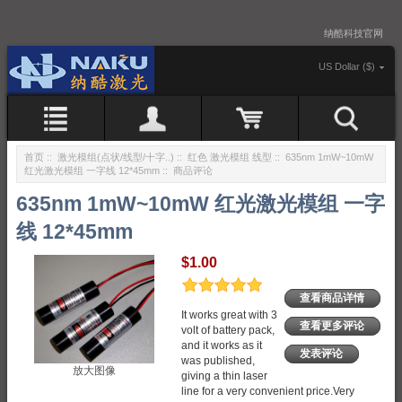
纳酷科技官网
US Dollar ($)
首页
::
激光模组(点状/线型/十字..)
::
红色 激光模组 线型
::
635nm 1mW~10mW
红光激光模组 一字线 12*45mm
:: 商品评论
635nm 1mW~10mW 红光激光模组 一字
线 12*45mm
$1.00
查看商品详情
It works great with 3
查看更多评论
volt of battery pack,
and it works as it
发表评论
was published,
放大图像
giving a thin laser
line for a very convenient price.Very