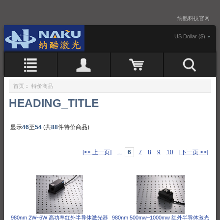
纳酷科技官网
US Dollar ($)
首页
:: 特价商品
HEADING_TITLE
显示
46
至
54
(共
88
件特价商品)
[<< 上一页]
...
6
7
8
9
10
[下一页 >>]
980nm 500mw~1000mw 红外半导体激光
980nm 2W~6W 高功率红外半导体激光器